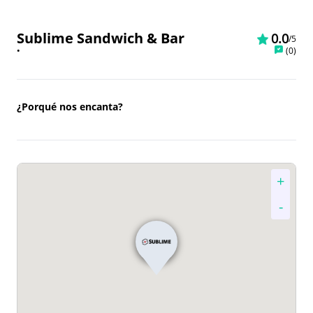
Sublime Sandwich & Bar
0.0
/5
•
(
0
)
¿Porqué nos encanta?
+
-