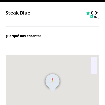
Steak Blue
0.0
/5
•
(
65
)
¿Porqué nos encanta?
+
-