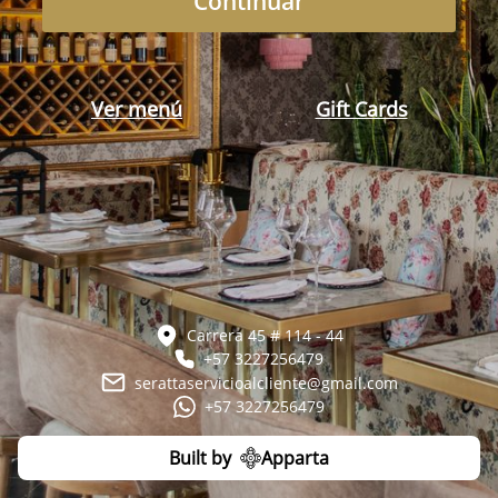
Continuar
Ver menú
Gift Cards
Carrera 45 # 114 - 44
+57 3227256479
serattaservicioalcliente@gmail.com
+57 3227256479
Built by
Apparta