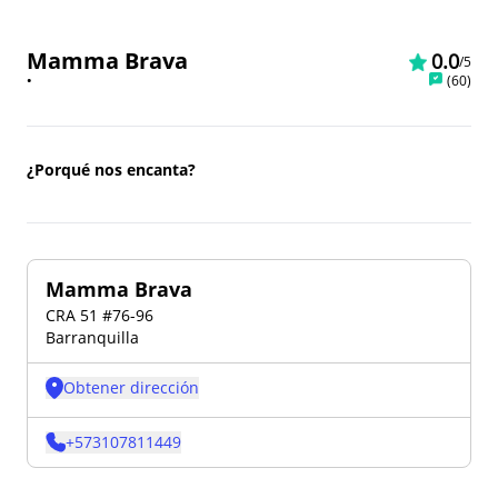
Mamma Brava
0.0
/5
•
(
60
)
¿Porqué nos encanta?
Mamma Brava
CRA 51 #76-96
Barranquilla
Obtener dirección
+
573107811449