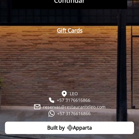
Continuar
Gift Cards
LEO
+57 3176616866
reservas@restauranteleo.com
+57 3176616866
Built by
Apparta