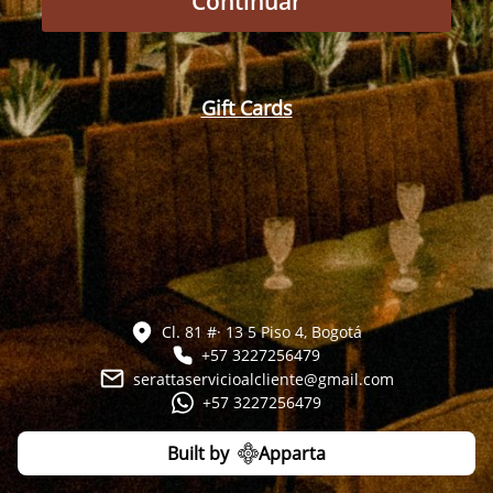
Continuar
Gift Cards
Cl. 81 #· 13 5 Piso 4, Bogotá
+57 3227256479
serattaservicioalcliente@gmail.com
+57 3227256479
Built by
Apparta