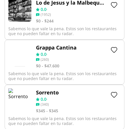
Lo de Jesus y la Malbequeria
0.0
·
(
1952
)
$0 - $244
Sabemos lo que vale la pena. Estos son los restaurantes
que no pueden faltar en tu radar.
Grappa Cantina
0.0
·
(
260
)
$0 - $47.600
Sabemos lo que vale la pena. Estos son los restaurantes
que no pueden faltar en tu radar.
Sorrento
0.0
·
(
340
)
$345 - $345
Sabemos lo que vale la pena. Estos son los restaurantes
que no pueden faltar en tu radar.