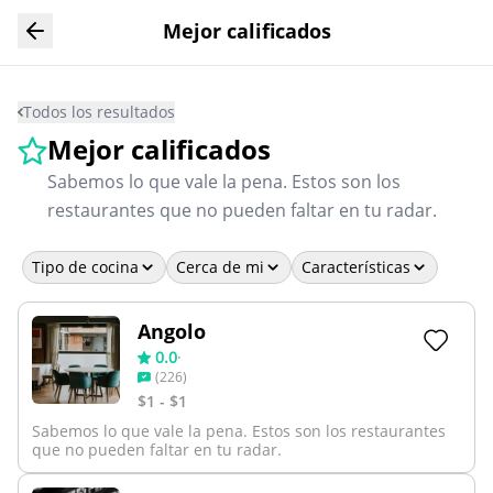
Mejor calificados
Todos los resultados
Mejor calificados
Sabemos lo que vale la pena. Estos son los
restaurantes que no pueden faltar en tu radar.
Tipo de cocina
Cerca de mi
Características
Angolo
0.0
·
(
226
)
$1 - $1
Sabemos lo que vale la pena. Estos son los restaurantes
que no pueden faltar en tu radar.