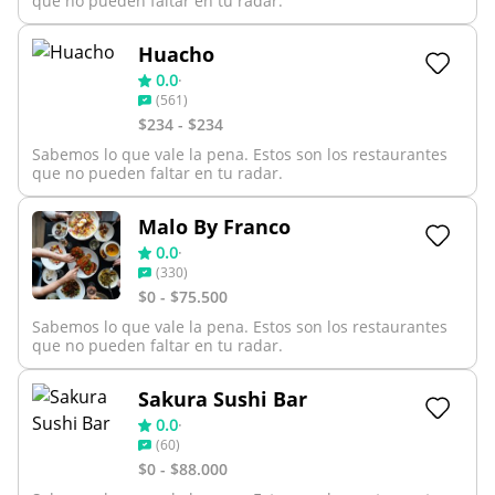
que no pueden faltar en tu radar.
Huacho
0.0
·
(
561
)
$234 - $234
Sabemos lo que vale la pena. Estos son los restaurantes
que no pueden faltar en tu radar.
Malo By Franco
0.0
·
(
330
)
$0 - $75.500
Sabemos lo que vale la pena. Estos son los restaurantes
que no pueden faltar en tu radar.
Sakura Sushi Bar
0.0
·
(
60
)
$0 - $88.000