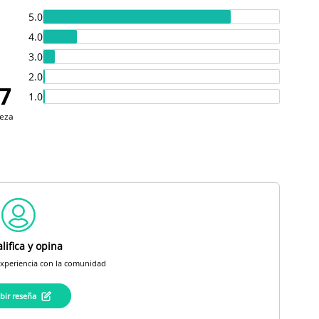
5.0
4.0
3.0
2.0
.7
1.0
eza
lifica y opina
experiencia con la comunidad
ibir reseña